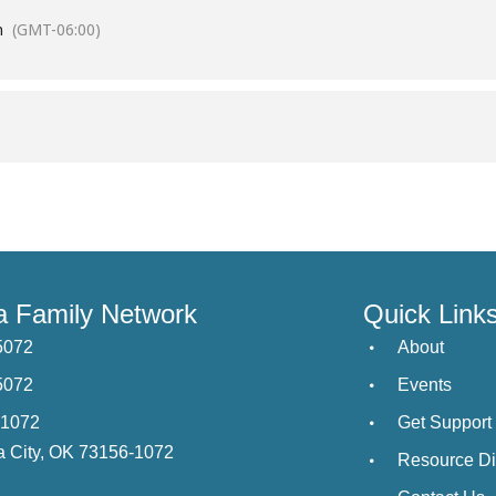
m
(GMT-06:00)
 Family Network
Quick Link
5072
About
5072
Events
21072
Get Support
 City, OK 73156-1072
Resource Di