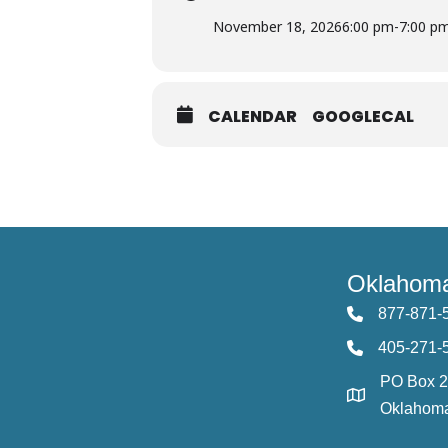
November 18, 2026
6:00 pm
-
7:00 p
CALENDAR
GOOGLECAL
Oklahoma
877-871-
405-271-
PO Box 
Oklahoma