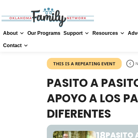
About
Our Programs
Support
Resources
Adv
Contact
THIS IS A REPEATING EVENT
N
PASITO A PASI
APOYO A LOS PA
DIFERENTES
18
PASITO 